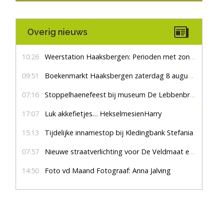
Overig nieuws
10:26
Weerstation Haaksbergen: Perioden met zon en droog
09:51
Boekenmarkt Haaksbergen zaterdag 8 augustus, marktplein Haaksbergen
07:16
Stoppelhaenefeest bij museum De Lebbenbrugge
17:07
Luk akkefietjes… HekselmesienHarry
15:13
Tijdelijke innamestop bij Kledingbank Stefania
07:57
Nieuwe straatverlichting voor De Veldmaat en De Pas
14:50
Foto vd Maand Fotograaf: Anna Jalving