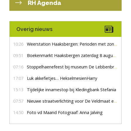
RH Agenda
Overig nieuws
10:26
Weerstation Haaksbergen: Perioden met zon en droog
09:51
Boekenmarkt Haaksbergen zaterdag 8 augustus, marktplein Haaksbergen
07:16
Stoppelhaenefeest bij museum De Lebbenbrugge
17:07
Luk akkefietjes… HekselmesienHarry
15:13
Tijdelijke innamestop bij Kledingbank Stefania
07:57
Nieuwe straatverlichting voor De Veldmaat en De Pas
14:50
Foto vd Maand Fotograaf: Anna Jalving