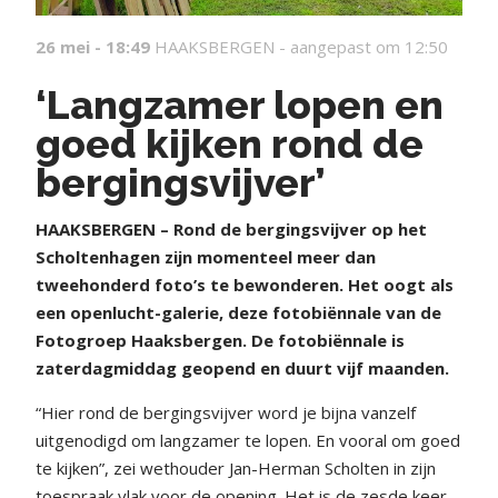
26 mei - 18:49
HAAKSBERGEN -
aangepast om 12:50
‘Langzamer lopen en
goed kijken rond de
bergingsvijver’
HAAKSBERGEN – Rond de bergingsvijver op het
Scholtenhagen zijn momenteel meer dan
tweehonderd foto’s te bewonderen. Het oogt als
een openlucht-galerie, deze fotobiënnale van de
Fotogroep Haaksbergen. De fotobiënnale is
zaterdagmiddag geopend en duurt vijf maanden.
“Hier rond de bergingsvijver word je bijna vanzelf
uitgenodigd om langzamer te lopen. En vooral om goed
te kijken”, zei wethouder Jan-Herman Scholten in zijn
toespraak vlak voor de opening. Het is de zesde keer