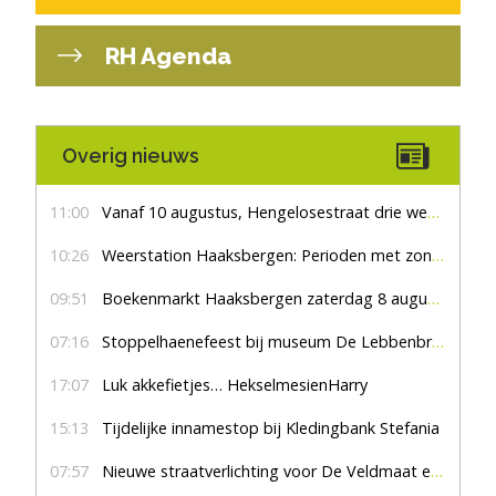
RH Agenda
Overig nieuws
11:00
Vanaf 10 augustus, Hengelosestraat drie weken dicht voor doorgaand verkeer
10:26
Weerstation Haaksbergen: Perioden met zon en droog
09:51
Boekenmarkt Haaksbergen zaterdag 8 augustus, marktplein Haaksbergen
07:16
Stoppelhaenefeest bij museum De Lebbenbrugge
17:07
Luk akkefietjes… HekselmesienHarry
15:13
Tijdelijke innamestop bij Kledingbank Stefania
07:57
Nieuwe straatverlichting voor De Veldmaat en De Pas