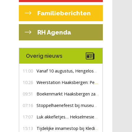
Familieberichten
RH Agenda
Overig nieuws
11:00
Vanaf 10 augustus, Hengelosestraat drie weken dicht voor doorgaand verkeer
10:26
Weerstation Haaksbergen: Perioden met zon en droog
09:51
Boekenmarkt Haaksbergen zaterdag 8 augustus, marktplein Haaksbergen
07:16
Stoppelhaenefeest bij museum De Lebbenbrugge
17:07
Luk akkefietjes… HekselmesienHarry
15:13
Tijdelijke innamestop bij Kledingbank Stefania