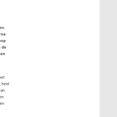
en.
rna
pop
m de
een
het
 heel
van
den
een