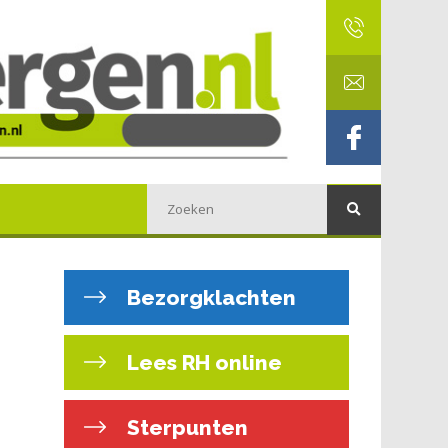
Bezorgklachten
Lees RH online
Sterpunten