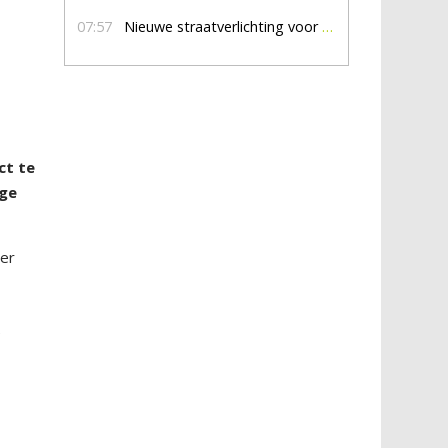
07:57
Nieuwe straatverlichting voor De Veldmaat en De Pas
ct te
ige
ver
e