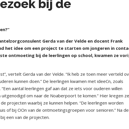
ezoek bij de
oen?”
telzorgconsulent Gerda van der Velde en docent Frank
nd het idee om een project te starten om jongeren in conta
te ontmoeting bij de leerlingen op school, kwamen ze vor
est”, vertelt Gerda van der Velde. “Ik heb ze toen meer verteld o
uderen kunnen doen.” De leerlingen kwamen met ideeСn, zoals
“Een aantal leerlingen gaf aan dat ze iets voor ouderen willen
 uitgenodigd om naar de Noaberpoort te komen.” Hier kregen z
de projecten waarbij ze kunnen helpen. “De leerlingen worden
huis of bij ООn van de ontmoetingsgroepen voor senioren.” Na de
bij een van de projecten.