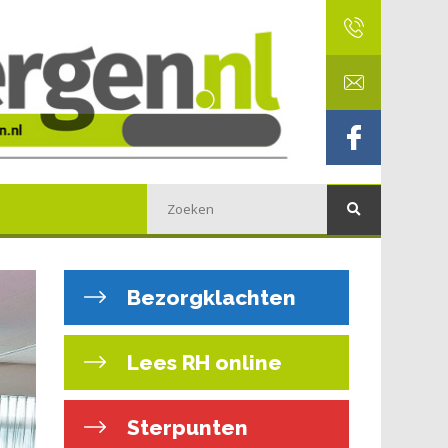
Bezorgklachten
Lees RH online
Sterpunten