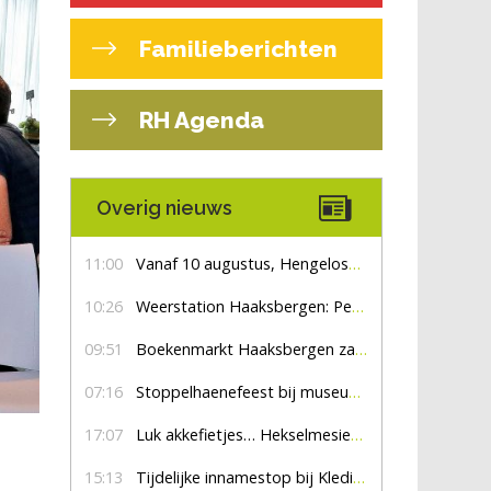
Familieberichten
RH Agenda
Overig nieuws
11:00
Vanaf 10 augustus, Hengelosestraat drie weken dicht voor doorgaand verkeer
10:26
Weerstation Haaksbergen: Perioden met zon en droog
09:51
Boekenmarkt Haaksbergen zaterdag 8 augustus, marktplein Haaksbergen
07:16
Stoppelhaenefeest bij museum De Lebbenbrugge
17:07
Luk akkefietjes… HekselmesienHarry
15:13
Tijdelijke innamestop bij Kledingbank Stefania