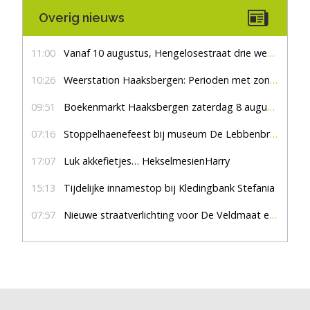
Overig nieuws
11:00
Vanaf 10 augustus, Hengelosestraat drie weken dicht voor doorgaand verkeer
10:26
Weerstation Haaksbergen: Perioden met zon en droog
09:51
Boekenmarkt Haaksbergen zaterdag 8 augustus, marktplein Haaksbergen
07:16
Stoppelhaenefeest bij museum De Lebbenbrugge
17:07
Luk akkefietjes… HekselmesienHarry
15:13
Tijdelijke innamestop bij Kledingbank Stefania
07:57
Nieuwe straatverlichting voor De Veldmaat en De Pas