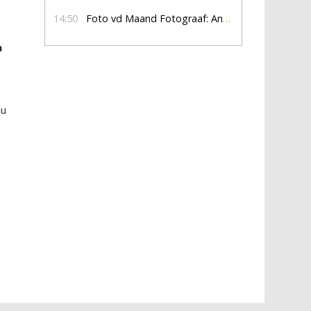
14:50
Foto vd Maand Fotograaf: Anna Jalving
n
nu