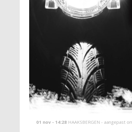
01 nov - 14:28
HAAKSBERGEN -
aangepast om