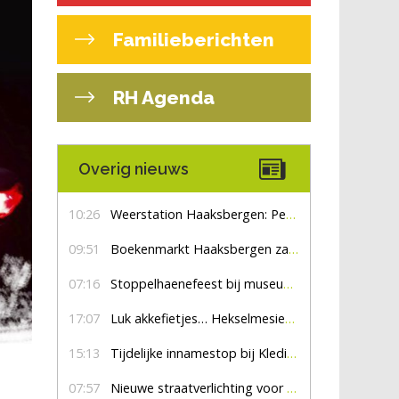
Familieberichten
RH Agenda
Overig nieuws
10:26
Weerstation Haaksbergen: Perioden met zon en droog
09:51
Boekenmarkt Haaksbergen zaterdag 8 augustus, marktplein Haaksbergen
07:16
Stoppelhaenefeest bij museum De Lebbenbrugge
17:07
Luk akkefietjes… HekselmesienHarry
15:13
Tijdelijke innamestop bij Kledingbank Stefania
07:57
Nieuwe straatverlichting voor De Veldmaat en De Pas