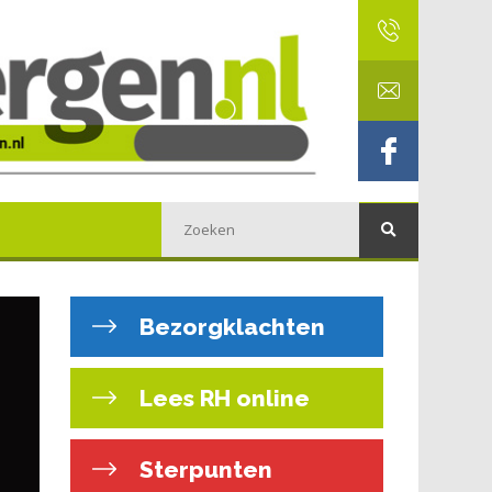
Bezorgklachten
Lees RH online
Sterpunten