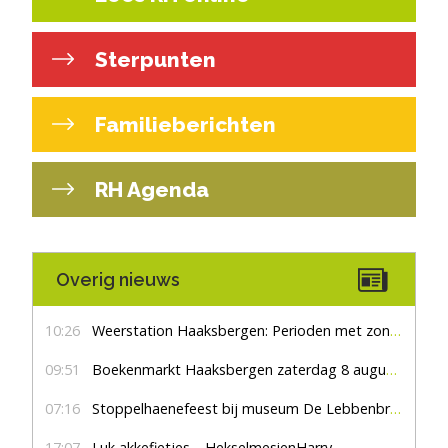
Sterpunten
Familieberichten
RH Agenda
Overig nieuws
10:26
Weerstation Haaksbergen: Perioden met zon en droog
09:51
Boekenmarkt Haaksbergen zaterdag 8 augustus, marktplein Haaksbergen
07:16
Stoppelhaenefeest bij museum De Lebbenbrugge
17:07
Luk akkefietjes… HekselmesienHarry