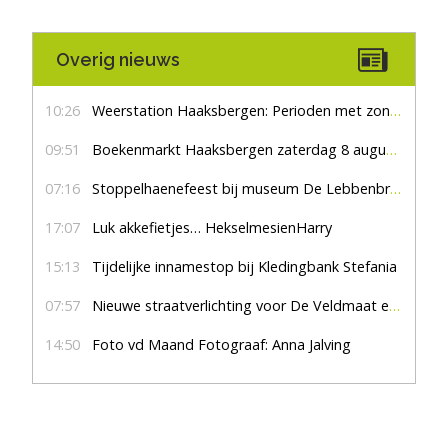
Overig nieuws
10:26
Weerstation Haaksbergen: Perioden met zon en droog
09:51
Boekenmarkt Haaksbergen zaterdag 8 augustus, marktplein Haaksbergen
07:16
Stoppelhaenefeest bij museum De Lebbenbrugge
17:07
Luk akkefietjes… HekselmesienHarry
15:13
Tijdelijke innamestop bij Kledingbank Stefania
07:57
Nieuwe straatverlichting voor De Veldmaat en De Pas
14:50
Foto vd Maand Fotograaf: Anna Jalving