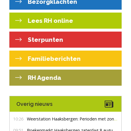
Bezorgklachten
Lees RH online
Sterpunten
Familieberichten
RH Agenda
Overig nieuws
10:26
Weerstation Haaksbergen: Perioden met zon en droog
09:51
Boekenmarkt Haaksbergen zaterdag 8 augustus, marktplein Haaksbergen