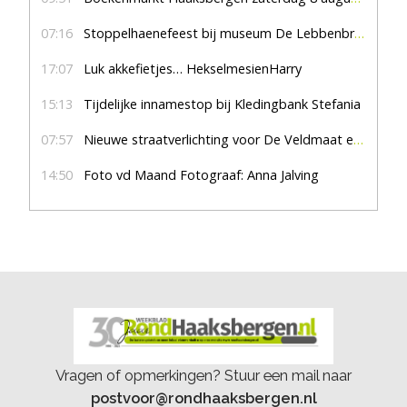
07:16
Stoppelhaenefeest bij museum De Lebbenbrugge
17:07
Luk akkefietjes… HekselmesienHarry
15:13
Tijdelijke innamestop bij Kledingbank Stefania
07:57
Nieuwe straatverlichting voor De Veldmaat en De Pas
14:50
Foto vd Maand Fotograaf: Anna Jalving
Vragen of opmerkingen? Stuur een mail naar
postvoor@rondhaaksbergen.nl