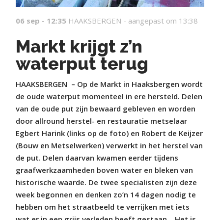
06 sep - 12:35
HAAKSBERGEN -
aangepast om 13:38
Markt krijgt z’n
waterput terug
HAAKSBERGEN
– Op de Markt in Haaksbergen wordt
de oude waterput momenteel in ere hersteld. Delen
van de oude put zijn bewaard gebleven en worden
door allround herstel- en restauratie metselaar
Egbert Harink (links op de foto) en Robert de Keijzer
(Bouw en Metselwerken) verwerkt in het herstel van
de put. Delen daarvan kwamen eerder tijdens
graafwerkzaamheden boven water en bleken van
historische waarde. De twee specialisten zijn deze
week begonnen en denken zo’n 14 dagen nodig te
hebben om het straatbeeld te verrijken met iets
wat er in een grijs verleden heeft gestaan. ,,Het is