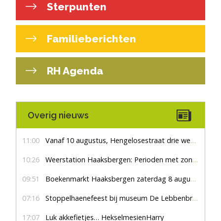
Sterpunten
Familieberichten
RH Agenda
Overig nieuws
11:00
Vanaf 10 augustus, Hengelosestraat drie weken dicht voor doorgaand verkeer
10:26
Weerstation Haaksbergen: Perioden met zon en droog
09:51
Boekenmarkt Haaksbergen zaterdag 8 augustus, marktplein Haaksbergen
07:16
Stoppelhaenefeest bij museum De Lebbenbrugge
17:07
Luk akkefietjes… HekselmesienHarry