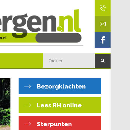
Bezorgklachten
Lees RH online
Sterpunten