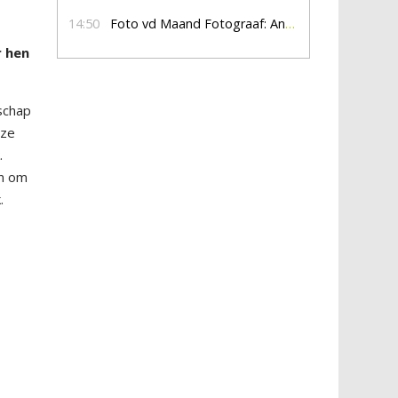
14:50
Foto vd Maand Fotograaf: Anna Jalving
r hen
schap
eze
.
an om
.