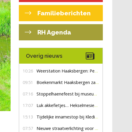
Familieberichten
RH Agenda
Overig nieuws
10:26
Weerstation Haaksbergen: Perioden met zon en droog
09:51
Boekenmarkt Haaksbergen zaterdag 8 augustus, marktplein Haaksbergen
07:16
Stoppelhaenefeest bij museum De Lebbenbrugge
17:07
Luk akkefietjes… HekselmesienHarry
15:13
Tijdelijke innamestop bij Kledingbank Stefania
07:57
Nieuwe straatverlichting voor De Veldmaat en De Pas