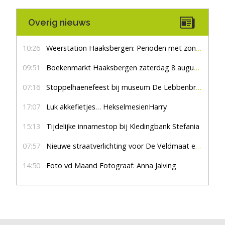
Overig nieuws
10:26
Weerstation Haaksbergen: Perioden met zon en droog
09:51
Boekenmarkt Haaksbergen zaterdag 8 augustus, marktplein Haaksbergen
07:16
Stoppelhaenefeest bij museum De Lebbenbrugge
17:07
Luk akkefietjes… HekselmesienHarry
15:13
Tijdelijke innamestop bij Kledingbank Stefania
07:57
Nieuwe straatverlichting voor De Veldmaat en De Pas
14:50
Foto vd Maand Fotograaf: Anna Jalving