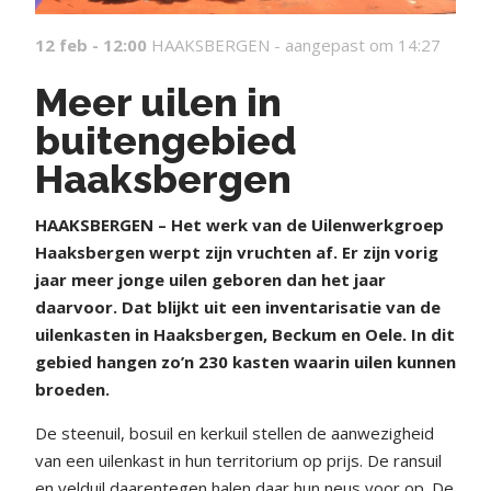
12 feb - 12:00
HAAKSBERGEN -
aangepast om 14:27
Meer uilen in
buitengebied
Haaksbergen
HAAKSBERGEN – Het werk van de Uilenwerkgroep
Haaksbergen werpt zijn vruchten af. Er zijn vorig
jaar meer jonge uilen geboren dan het jaar
daarvoor. Dat blijkt uit een inventarisatie van de
uilenkasten in Haaksbergen, Beckum en Oele. In dit
gebied hangen zo’n 230 kasten waarin uilen kunnen
broeden.
De steenuil, bosuil en kerkuil stellen de aanwezigheid
van een uilenkast in hun territorium op prijs. De ransuil
en velduil daarentegen halen daar hun neus voor op. De