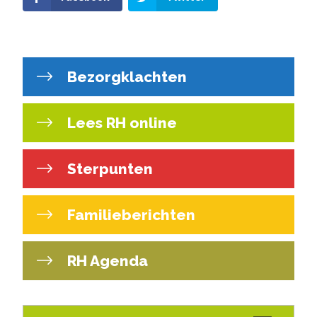
Bezorgklachten
Lees RH online
Sterpunten
Familieberichten
RH Agenda