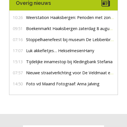
Overig nieuws
10:26
Weerstation Haaksbergen: Perioden met zon en droog
09:51
Boekenmarkt Haaksbergen zaterdag 8 augustus, marktplein Haaksbergen
07:16
Stoppelhaenefeest bij museum De Lebbenbrugge
17:07
Luk akkefietjes… HekselmesienHarry
15:13
Tijdelijke innamestop bij Kledingbank Stefania
07:57
Nieuwe straatverlichting voor De Veldmaat en De Pas
14:50
Foto vd Maand Fotograaf: Anna Jalving