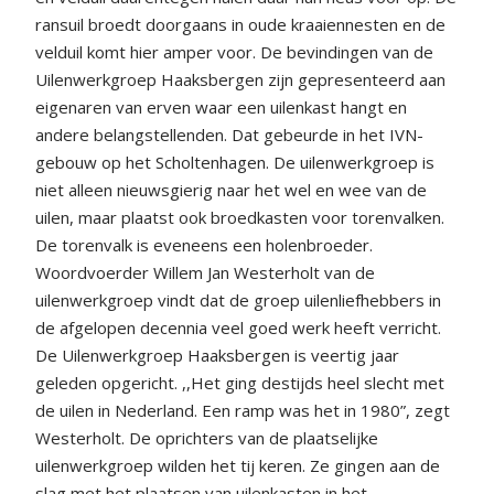
ransuil broedt doorgaans in oude kraaiennesten en de
velduil komt hier amper voor. De bevindingen van de
Uilenwerkgroep Haaksbergen zijn gepresenteerd aan
eigenaren van erven waar een uilenkast hangt en
andere belangstellenden. Dat gebeurde in het IVN-
gebouw op het Scholtenhagen. De uilenwerkgroep is
niet alleen nieuwsgierig naar het wel en wee van de
uilen, maar plaatst ook broedkasten voor torenvalken.
De torenvalk is eveneens een holenbroeder.
Woordvoerder Willem Jan Westerholt van de
uilenwerkgroep vindt dat de groep uilenliefhebbers in
de afgelopen decennia veel goed werk heeft verricht.
De Uilenwerkgroep Haaksbergen is veertig jaar
geleden opgericht. ,,Het ging destijds heel slecht met
de uilen in Nederland. Een ramp was het in 1980”, zegt
Westerholt. De oprichters van de plaatselijke
uilenwerkgroep wilden het tij keren. Ze gingen aan de
slag met het plaatsen van uilenkasten in het