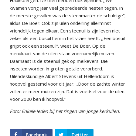
Haaksbergen. De uilen hebben ook vijanden. ,,We
kwamen vorig jaar veel gepredeerde nesten tegen. In
de meeste gevallen was de steenmarter de schuldige”,
aldus De Boer. Ook zijn uilen onderling allerminst
vriendelijk tegen elkaar. Een steenuil is zijn leven niet
zeker als een bosuil hem in het vizier heeft. ,,Een bosuil
grijpt ook een steenuil”, weet De Boer. Op de
menukaart van de uilen staan voornamelijk muizen.
Daarnaast is de steenuil gek op meikevers. Die
insecten worden in groten getale verorberd.
Uilendeskundige Albert Stevens uit Hellendoorn is
hoopvol gestemd voor dit jaar. ,,Door de zachte winter
zullen er meer muizen zijn. Dat is voedsel voor de uilen.
Voor 2020 ben ik hoopvol.”
Foto: Enkele leden bij het ringen van jonge kerkuilen.
Facebook
Twitter