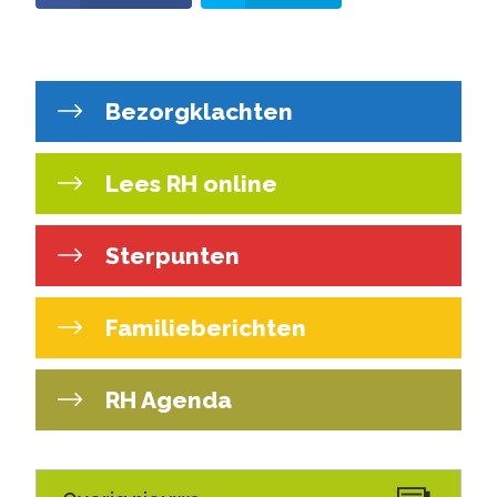
Bezorgklachten
Lees RH online
Sterpunten
Familieberichten
RH Agenda