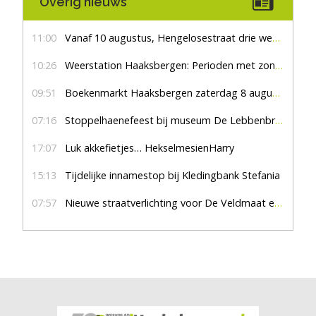
Overig nieuws
11:00
Vanaf 10 augustus, Hengelosestraat drie weken dicht voor doorgaand verkeer
10:26
Weerstation Haaksbergen: Perioden met zon en droog
09:51
Boekenmarkt Haaksbergen zaterdag 8 augustus, marktplein Haaksbergen
07:16
Stoppelhaenefeest bij museum De Lebbenbrugge
17:07
Luk akkefietjes… HekselmesienHarry
15:13
Tijdelijke innamestop bij Kledingbank Stefania
07:57
Nieuwe straatverlichting voor De Veldmaat en De Pas