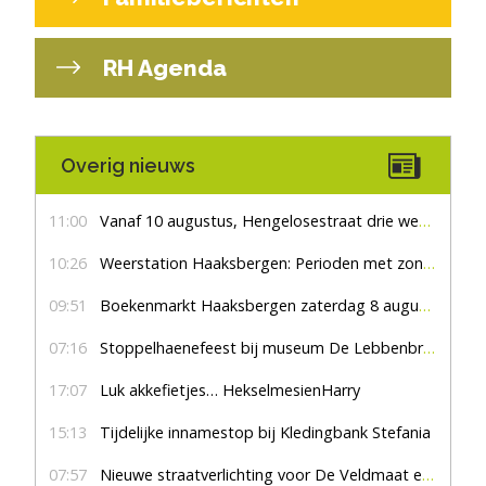
RH Agenda
Overig nieuws
11:00
Vanaf 10 augustus, Hengelosestraat drie weken dicht voor doorgaand verkeer
10:26
Weerstation Haaksbergen: Perioden met zon en droog
09:51
Boekenmarkt Haaksbergen zaterdag 8 augustus, marktplein Haaksbergen
07:16
Stoppelhaenefeest bij museum De Lebbenbrugge
17:07
Luk akkefietjes… HekselmesienHarry
15:13
Tijdelijke innamestop bij Kledingbank Stefania
07:57
Nieuwe straatverlichting voor De Veldmaat en De Pas