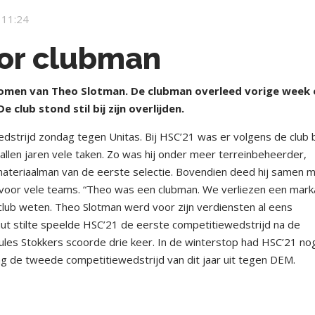
 11:24
voor clubman
omen van Theo Slotman. De clubman overleed vorige week
De club stond stil bij zijn overlijden.
strijd zondag tegen Unitas. Bij HSC’21 was er volgens de club b
tallen jaren vele taken. Zo was hij onder meer terreinbeheerder,
materiaalman van de eerste selectie. Bovendien deed hij samen 
 voor vele teams. “Theo was een clubman. We verliezen een mark
de club weten. Theo Slotman werd voor zijn verdiensten al eens
uut stilte speelde HSC’21 de eerste competitiewedstrijd na de
Jules Stokkers scoorde drie keer. In de winterstop had HSC’21 no
dag de tweede competitiewedstrijd van dit jaar uit tegen DEM.