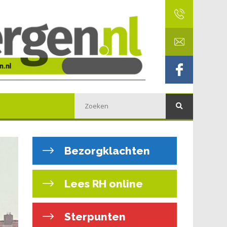
Bezorgklachten
Lees RH online
Sterpunten