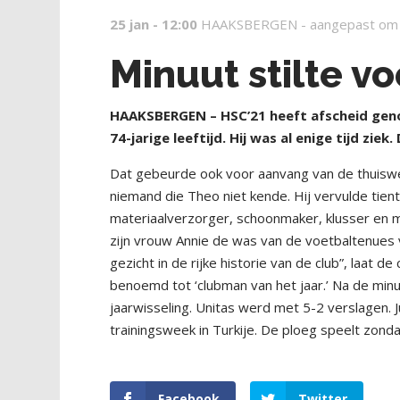
25 jan - 12:00
HAAKSBERGEN -
aangepast om
Minuut stilte 
HAAKSBERGEN – HSC’21 heeft afscheid gen
74-jarige leeftijd. Hij was al enige tijd ziek. 
Dat gebeurde ook voor aanvang van de thuiswed
niemand die Theo niet kende. Hij vervulde tien
materiaalverzorger, schoonmaker, klusser en 
zijn vrouw Annie de was van de voetbaltenues
gezicht in de rijke historie van de club”, laat 
benoemd tot ‘clubman van het jaar.’ Na de min
jaarwisseling. Unitas werd met 5-2 verslagen. 
trainingsweek in Turkije. De ploeg speelt zon
Facebook
Twitter