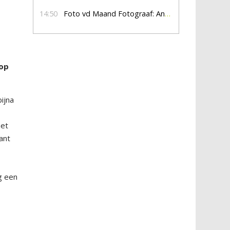
14:50
Foto vd Maand Fotograaf: Anna Jalving
 op
ijna
met
ant
g een