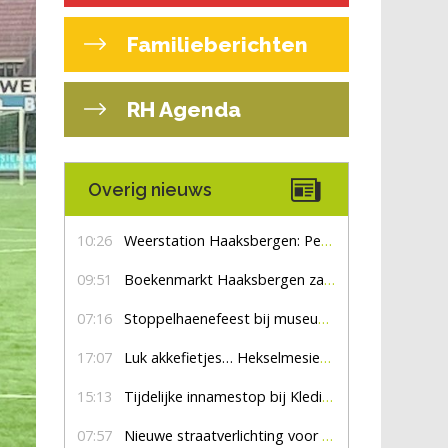
Familieberichten
RH Agenda
Overig nieuws
10:26
Weerstation Haaksbergen: Perioden met zon en droog
09:51
Boekenmarkt Haaksbergen zaterdag 8 augustus, marktplein Haaksbergen
07:16
Stoppelhaenefeest bij museum De Lebbenbrugge
17:07
Luk akkefietjes… HekselmesienHarry
15:13
Tijdelijke innamestop bij Kledingbank Stefania
07:57
Nieuwe straatverlichting voor De Veldmaat en De Pas