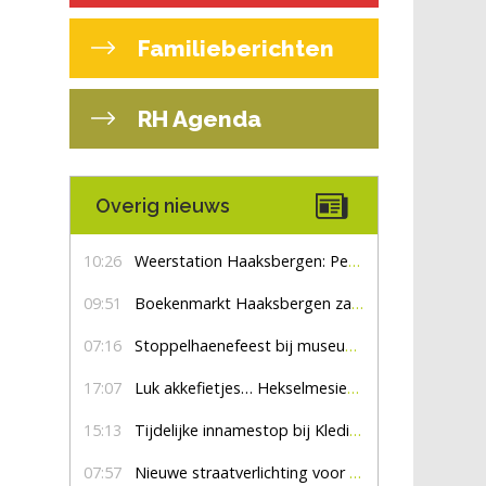
Familieberichten
RH Agenda
Overig nieuws
10:26
Weerstation Haaksbergen: Perioden met zon en droog
09:51
Boekenmarkt Haaksbergen zaterdag 8 augustus, marktplein Haaksbergen
07:16
Stoppelhaenefeest bij museum De Lebbenbrugge
17:07
Luk akkefietjes… HekselmesienHarry
15:13
Tijdelijke innamestop bij Kledingbank Stefania
07:57
Nieuwe straatverlichting voor De Veldmaat en De Pas