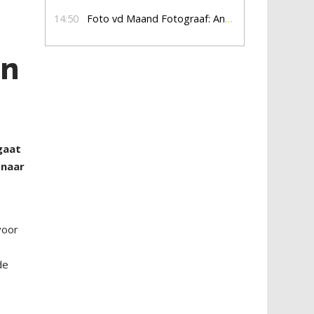
14:50
Foto vd Maand Fotograaf: Anna Jalving
in
gaat
 naar
voor
de