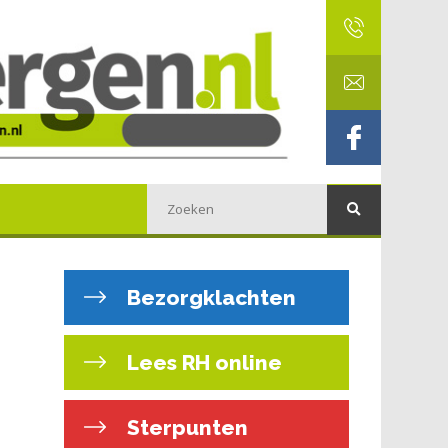
Bezorgklachten
Lees RH online
Sterpunten