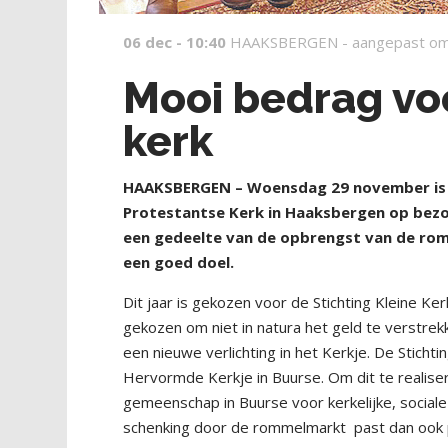
06 dec - 10:40
HAAKSBERGEN -
aangepast om
Mooi bedrag voo
kerk
HAAKSBERGEN – Woensdag 29 november is 
Protestantse Kerk in Haaksbergen op bezoe
een gedeelte van de opbrengst van de romm
een goed doel.
Dit jaar is gekozen voor de Stichting Kleine K
gekozen om niet in natura het geld te verstre
een nieuwe verlichting in het Kerkje. De Sticht
Hervormde Kerkje in Buurse. Om dit te realisere
gemeenschap in Buurse voor kerkelijke, social
schenking door de rommelmarkt
past dan ook p