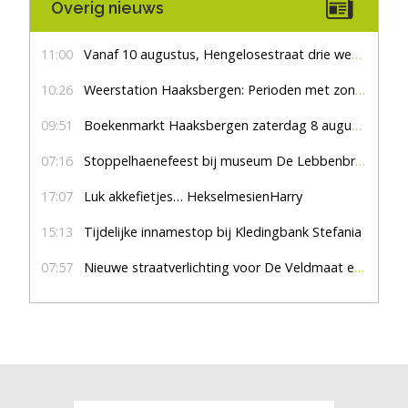
Overig nieuws
11:00
Vanaf 10 augustus, Hengelosestraat drie weken dicht voor doorgaand verkeer
10:26
Weerstation Haaksbergen: Perioden met zon en droog
09:51
Boekenmarkt Haaksbergen zaterdag 8 augustus, marktplein Haaksbergen
07:16
Stoppelhaenefeest bij museum De Lebbenbrugge
17:07
Luk akkefietjes… HekselmesienHarry
15:13
Tijdelijke innamestop bij Kledingbank Stefania
07:57
Nieuwe straatverlichting voor De Veldmaat en De Pas