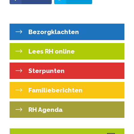
Bezorgklachten
Lees RH online
Sterpunten
Familieberichten
RH Agenda