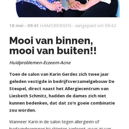
18 mei - 09:41
HAAKSBERGEN -
aangepast om 09:42
Mooi van binnen,
mooi van buiten!!
Huidproblemen-Eczeem-Acne
T
oen de salon van Karin Gerdes zich twee jaar
geleden vestigde in bedrijfsverzamelgebouw De
Steupel, direct naast het Allergiecentrum van
Liesbeth Schmitz, hadden de dames zich niet
kunnen bedenken, dat dat zo’n goeie combinatie
zou worden.
Wanneer Karin in de salon tegen allergieën of
huidaandoeningen bij cliënten aanloopt, waar zij van