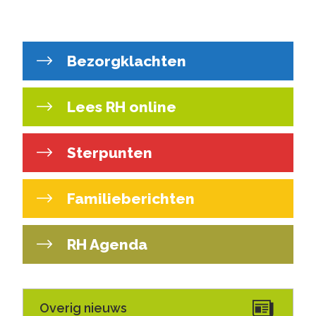
Bezorgklachten
Lees RH online
Sterpunten
Familieberichten
RH Agenda
Overig nieuws