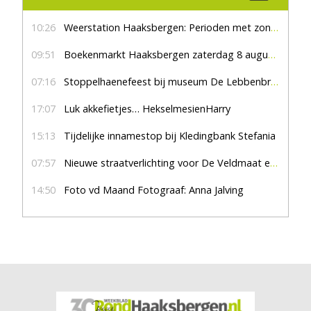
10:26
Weerstation Haaksbergen: Perioden met zon en droog
09:51
Boekenmarkt Haaksbergen zaterdag 8 augustus, marktplein Haaksbergen
07:16
Stoppelhaenefeest bij museum De Lebbenbrugge
17:07
Luk akkefietjes… HekselmesienHarry
15:13
Tijdelijke innamestop bij Kledingbank Stefania
07:57
Nieuwe straatverlichting voor De Veldmaat en De Pas
14:50
Foto vd Maand Fotograaf: Anna Jalving