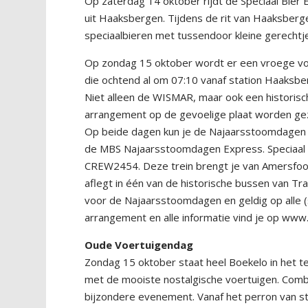
Op zaterdag 14 oktober rijdt de Speciaal Bier
uit Haaksbergen. Tijdens de rit van Haaksberge
speciaalbieren met tussendoor kleine gerechtj
Op zondag 15 oktober wordt er een vroege vo
die ochtend al om 07:10 vanaf station Haaksbe
Niet alleen de WISMAR, maar ook een historis
arrangement op de gevoelige plaat worden ge
Op beide dagen kun je de Najaarsstoomdagen va
de MBS Najaarsstoomdagen Express. Speciaal h
CREW2454. Deze trein brengt je van Amersfoor
aflegt in één van de historische bussen van Tr
voor de Najaarsstoomdagen en geldig op alle (
arrangement en alle informatie vind je op w
Oude Voertuigendag
Zondag 15 oktober staat heel Boekelo in het 
met de mooiste nostalgische voertuigen. Combi
bijzondere evenement. Vanaf het perron van sta