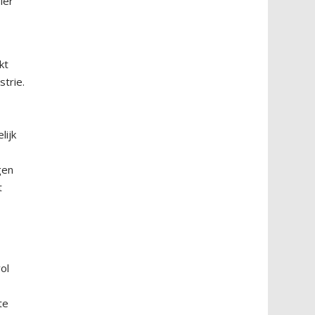
ier
kt
trie.
lijk
gen
t
ol
te