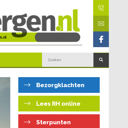
Bezorgklachten
Lees RH online
Sterpunten