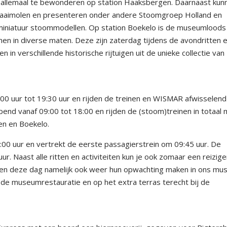
 allemaal te bewonderen op station Haaksbergen. Daarnaast kun
 draaimolen en presenteren onder andere Stoomgroep Holland en
iniatuur stoommodellen. Op station Boekelo is de museumloods
n in diverse maten. Deze zijn zaterdag tijdens de avondritten 
n in verschillende historische rijtuigen uit de unieke collectie van
0 uur tot 19:30 uur en rijden de treinen en WISMAR afwisselend 
end vanaf 09:00 tot 18:00 en rijden de (stoom)treinen in totaal
en en Boekelo.
00 uur en vertrekt de eerste passagierstrein om 09:45 uur. De
r. Naast alle ritten en activiteiten kun je ook zomaar een reiziger
llen deze dag namelijk ook weer hun opwachting maken in ons mu
n de museumrestauratie en op het extra terras terecht bij de