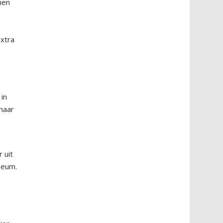
nen
extra
in
 maar
 uit
seum.