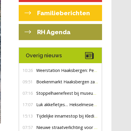
Familieberichten
RH Agenda
Overig nieuws
10:26
Weerstation Haaksbergen: Perioden met zon en droog
09:51
Boekenmarkt Haaksbergen zaterdag 8 augustus, marktplein Haaksbergen
07:16
Stoppelhaenefeest bij museum De Lebbenbrugge
17:07
Luk akkefietjes… HekselmesienHarry
15:13
Tijdelijke innamestop bij Kledingbank Stefania
07:57
Nieuwe straatverlichting voor De Veldmaat en De Pas