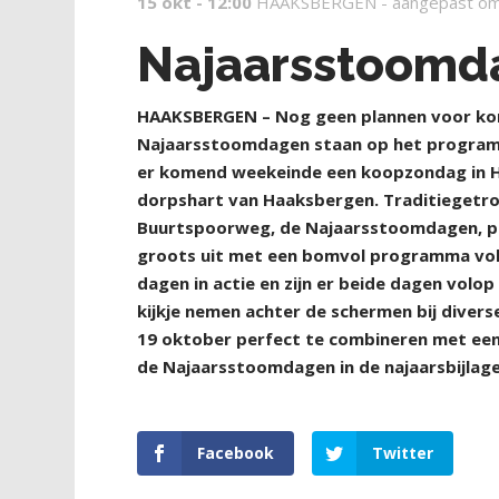
15 okt - 12:00
HAAKSBERGEN -
aangepast om
Najaarsstoomd
H
AAKSBERGEN – Nog geen plannen voor ko
Najaarsstoomdagen staan op het programma
er komend weekeinde een koopzondag in H
dorpshart van Haaksbergen. Traditieget
Buurtspoorweg, de Najaarsstoomdagen, pla
groots uit met een bomvol programma vol
dagen in actie en zijn er beide dagen volo
kijkje nemen achter de schermen bij diver
19 oktober perfect te combineren met een
de Najaarsstoomdagen in de najaarsbijlage
Facebook
Twitter