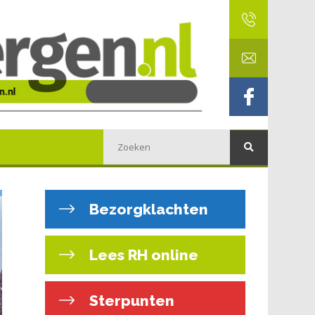
Bezorgklachten
Lees RH online
Sterpunten