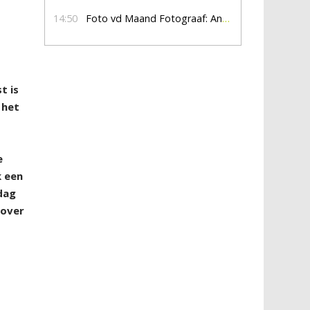
14:50
Foto vd Maand Fotograaf: Anna Jalving
t is
 het
e
k een
dag
 over