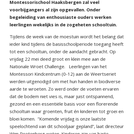
Montessorischool Haaksbergen zal veel
voorbijgangers al zijn opgevallen. Onder
begeleiding van enthousiaste ouders werken
leerlingen wekelijks in de zogeheten schooltuin.
Tijdens de week van de moestuin wordt het belang dat
ieder kind tijdens de basisschoolperiode toegang heeft
tot een schooltuin, onder de aandacht gebracht. Op
vrijdag 22 mei deed groot en klein mee aan de
Nationale Wroet Challenge.
Leerlingen van het
Montessori Kindcentrum (0-12) aan de Weertseriet
werden uitgenodigd om met hun handen in biodiverse
aarde te wroeten. Zo werd onder de voeten ervaren
dat de bodem niet vies is, maar juist ontspannend,
gezond en een essentiële basis voor een florerende
schooltuin waar groenten, fruit én kinderen tot groei en
bloei komen.
”Komende vrijdag is onze laatste
speelochtend van dit schooljaar gepland”, laat directeur
Wim Roetenberg weten. Kinderen zijn van harte