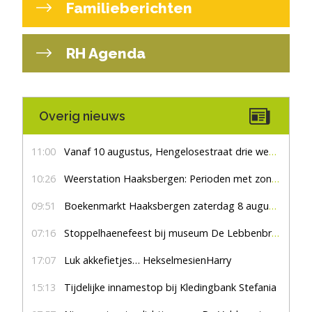
Familieberichten
RH Agenda
Overig nieuws
11:00
Vanaf 10 augustus, Hengelosestraat drie weken dicht voor doorgaand verkeer
10:26
Weerstation Haaksbergen: Perioden met zon en droog
09:51
Boekenmarkt Haaksbergen zaterdag 8 augustus, marktplein Haaksbergen
07:16
Stoppelhaenefeest bij museum De Lebbenbrugge
17:07
Luk akkefietjes… HekselmesienHarry
15:13
Tijdelijke innamestop bij Kledingbank Stefania