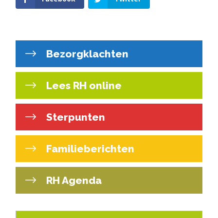
Bezorgklachten
Lees RH online
Sterpunten
Familieberichten
RH Agenda