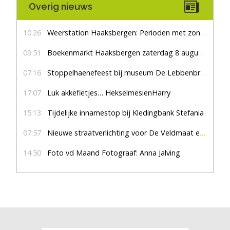
Overig nieuws
10:26
Weerstation Haaksbergen: Perioden met zon en droog
09:51
Boekenmarkt Haaksbergen zaterdag 8 augustus, marktplein Haaksbergen
07:16
Stoppelhaenefeest bij museum De Lebbenbrugge
17:07
Luk akkefietjes… HekselmesienHarry
15:13
Tijdelijke innamestop bij Kledingbank Stefania
07:57
Nieuwe straatverlichting voor De Veldmaat en De Pas
14:50
Foto vd Maand Fotograaf: Anna Jalving