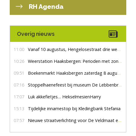
RH Agenda
Overig nieuws
11:00
Vanaf 10 augustus, Hengelosestraat drie weken dicht voor doorgaand verkeer
10:26
Weerstation Haaksbergen: Perioden met zon en droog
09:51
Boekenmarkt Haaksbergen zaterdag 8 augustus, marktplein Haaksbergen
07:16
Stoppelhaenefeest bij museum De Lebbenbrugge
17:07
Luk akkefietjes… HekselmesienHarry
15:13
Tijdelijke innamestop bij Kledingbank Stefania
07:57
Nieuwe straatverlichting voor De Veldmaat en De Pas