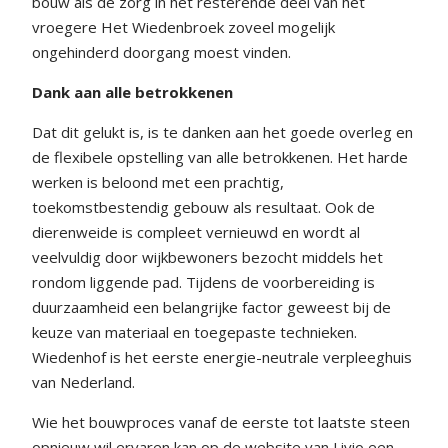
bouw als de zorg in het resterende deel van het
vroegere Het Wiedenbroek zoveel mogelijk
ongehinderd doorgang moest vinden.
Dank aan alle betrokkenen
Dat dit gelukt is, is te danken aan het goede overleg en
de flexibele opstelling van alle betrokkenen. Het harde
werken is beloond met een prachtig,
toekomstbestendig gebouw als resultaat. Ook de
dierenweide is compleet vernieuwd en wordt al
veelvuldig door wijkbewoners bezocht middels het
rondom liggende pad. Tijdens de voorbereiding is
duurzaamheid een belangrijke factor geweest bij de
keuze van materiaal en toegepaste technieken.
Wiedenhof is het eerste energie-neutrale verpleeghuis
van Nederland.
Wie het bouwproces vanaf de eerste tot laatste steen
opnieuw wil ervaren kan op de website van Livio een