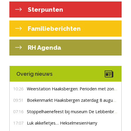
Sterpunten
Familieberichten
RH Agenda
Overig nieuws
10:26
Weerstation Haaksbergen: Perioden met zon en droog
09:51
Boekenmarkt Haaksbergen zaterdag 8 augustus, marktplein Haaksbergen
07:16
Stoppelhaenefeest bij museum De Lebbenbrugge
17:07
Luk akkefietjes… HekselmesienHarry