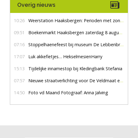
Overig nieuws
10:26
Weerstation Haaksbergen: Perioden met zon en droog
09:51
Boekenmarkt Haaksbergen zaterdag 8 augustus, marktplein Haaksbergen
07:16
Stoppelhaenefeest bij museum De Lebbenbrugge
17:07
Luk akkefietjes… HekselmesienHarry
15:13
Tijdelijke innamestop bij Kledingbank Stefania
07:57
Nieuwe straatverlichting voor De Veldmaat en De Pas
14:50
Foto vd Maand Fotograaf: Anna Jalving