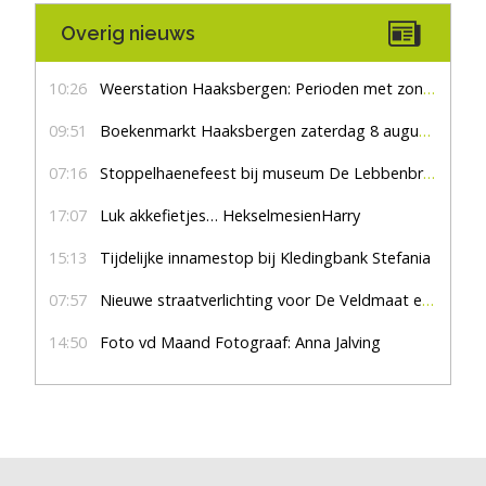
Overig nieuws
10:26
Weerstation Haaksbergen: Perioden met zon en droog
09:51
Boekenmarkt Haaksbergen zaterdag 8 augustus, marktplein Haaksbergen
07:16
Stoppelhaenefeest bij museum De Lebbenbrugge
17:07
Luk akkefietjes… HekselmesienHarry
15:13
Tijdelijke innamestop bij Kledingbank Stefania
07:57
Nieuwe straatverlichting voor De Veldmaat en De Pas
14:50
Foto vd Maand Fotograaf: Anna Jalving