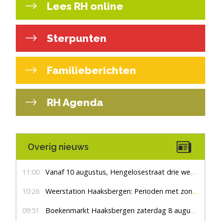
Lees RH online
Sterpunten
Familieberichten
RH Agenda
Overig nieuws
11:00
Vanaf 10 augustus, Hengelosestraat drie weken dicht voor doorgaand verkeer
10:26
Weerstation Haaksbergen: Perioden met zon en droog
09:51
Boekenmarkt Haaksbergen zaterdag 8 augustus, marktplein Haaksbergen