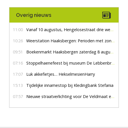
Overig nieuws
11:00
Vanaf 10 augustus, Hengelosestraat drie weken dicht voor doorgaand verkeer
10:26
Weerstation Haaksbergen: Perioden met zon en droog
09:51
Boekenmarkt Haaksbergen zaterdag 8 augustus, marktplein Haaksbergen
07:16
Stoppelhaenefeest bij museum De Lebbenbrugge
17:07
Luk akkefietjes… HekselmesienHarry
15:13
Tijdelijke innamestop bij Kledingbank Stefania
07:57
Nieuwe straatverlichting voor De Veldmaat en De Pas