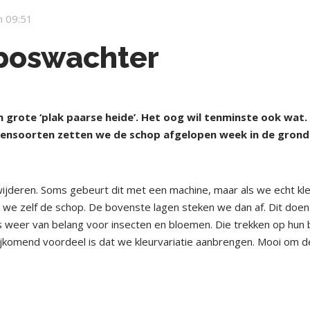
 09:51
boswachter
en grote ‘plak paarse heide’. Het oog wil tenminste ook wat.
antensoorten zetten we de schop afgelopen week in de grond
jderen. Soms gebeurt dit met een machine, maar als we echt kle
en we zelf de schop. De bovenste lagen steken we dan af. Dit doe
 is weer van belang voor insecten en bloemen. Die trekken op hun 
Bijkomend voordeel is dat we kleurvariatie aanbrengen. Mooi om d