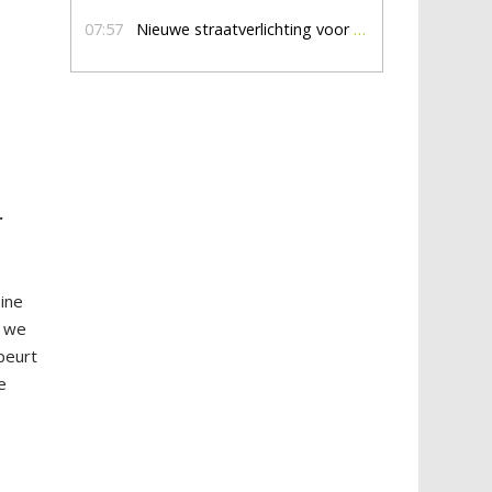
07:57
Nieuwe straatverlichting voor De Veldmaat en De Pas
.
ine
n we
beurt
e