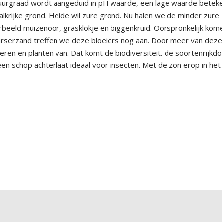
uurgraad wordt aangeduid in pH waarde, een lage waarde betek
krijke grond. Heide wil zure grond. Nu halen we de minder zure
rbeeld muizenoor, grasklokje en biggenkruid. Oorspronkelijk kom
uurserzand treffen we deze bloeiers nog aan. Door meer van dez
ieren en planten van. Dat komt de biodiversiteit, de soortenrijkd
een schop achterlaat ideaal voor insecten. Met de zon erop in het