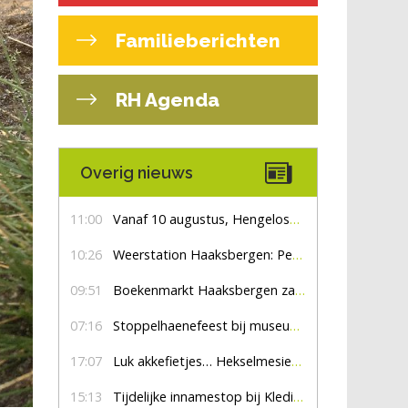
Familieberichten
RH Agenda
Overig nieuws
11:00
Vanaf 10 augustus, Hengelosestraat drie weken dicht voor doorgaand verkeer
10:26
Weerstation Haaksbergen: Perioden met zon en droog
09:51
Boekenmarkt Haaksbergen zaterdag 8 augustus, marktplein Haaksbergen
07:16
Stoppelhaenefeest bij museum De Lebbenbrugge
17:07
Luk akkefietjes… HekselmesienHarry
15:13
Tijdelijke innamestop bij Kledingbank Stefania