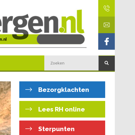
Bezorgklachten
Lees RH online
Sterpunten