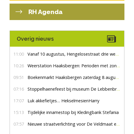
RH Agenda
Overig nieuws
11:00
Vanaf 10 augustus, Hengelosestraat drie weken dicht voor doorgaand verkeer
10:26
Weerstation Haaksbergen: Perioden met zon en droog
09:51
Boekenmarkt Haaksbergen zaterdag 8 augustus, marktplein Haaksbergen
07:16
Stoppelhaenefeest bij museum De Lebbenbrugge
17:07
Luk akkefietjes… HekselmesienHarry
15:13
Tijdelijke innamestop bij Kledingbank Stefania
07:57
Nieuwe straatverlichting voor De Veldmaat en De Pas