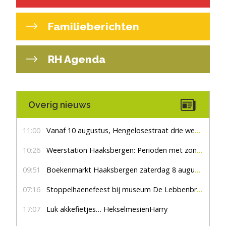
Familieberichten
RH Agenda
Overig nieuws
11:00
Vanaf 10 augustus, Hengelosestraat drie weken dicht voor doorgaand verkeer
10:26
Weerstation Haaksbergen: Perioden met zon en droog
09:51
Boekenmarkt Haaksbergen zaterdag 8 augustus, marktplein Haaksbergen
07:16
Stoppelhaenefeest bij museum De Lebbenbrugge
17:07
Luk akkefietjes… HekselmesienHarry