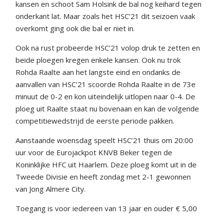
kansen en schoot Sam Holsink de bal nog keihard tegen
onderkant lat. Maar zoals het HSC’21 dit seizoen vaak
overkomt ging ook die bal er niet in.
Ook na rust probeerde HSC’21 volop druk te zetten en
beide ploegen kregen enkele kansen. Ook nu trok
Rohda Raalte aan het langste eind en ondanks de
aanvallen van HSC’21 scoorde Rohda Raalte in de 73
e
minuut de 0-2 en kon uiteindelijk uitlopen naar 0-4. De
ploeg uit Raalte staat nu bovenaan en kan de volgende
competitiewedstrijd de eerste periode pakken.
Aanstaande woensdag speelt HSC’21 thuis om 20:00
uur voor de Eurojackpot KNVB Beker tegen de
Koninklijke HFC uit Haarlem. Deze ploeg komt uit in de
Tweede Divisie en heeft zondag met 2-1 gewonnen
van Jong Almere City.
Toegang is voor iedereen van 13 jaar en ouder € 5,00