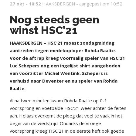
27 okt - 10:52
HAAKSBERGEN -
aangepast om 10:52
Nog steeds geen
winst HSC’21
HAAKSBERGEN – HSC’21 moest zondagmiddag
aantreden tegen medekoploper Rohda Raalte.
Voor de aftrap kreeg voormalig speler van HSC’21
Luc Schepers nog een ingelijst shirt aangeboden
van voorzitter Michel Wentink. Schepers is
verhuisd naar Deventer en nu speler van Rohda
Raalte.
Al na twee minuten kwam Rohda Raalte op 0-1
voorsprong en voetbalde HSC’21 weer achter de feiten
aan. Helaas overkomt de ploeg dat veel te vaak in het
begin van de wedstrijd. Ondanks de vroege
voorsprong kreeg HSC’21 in de eerste heft ook goede