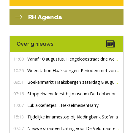
RH Agenda
Overig nieuws
11:00
Vanaf 10 augustus, Hengelosestraat drie weken dicht voor doorgaand verkeer
10:26
Weerstation Haaksbergen: Perioden met zon en droog
09:51
Boekenmarkt Haaksbergen zaterdag 8 augustus, marktplein Haaksbergen
07:16
Stoppelhaenefeest bij museum De Lebbenbrugge
17:07
Luk akkefietjes… HekselmesienHarry
15:13
Tijdelijke innamestop bij Kledingbank Stefania
07:57
Nieuwe straatverlichting voor De Veldmaat en De Pas