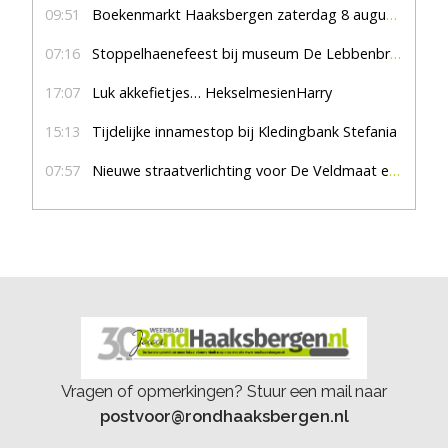
09:51
Boekenmarkt Haaksbergen zaterdag 8 augustus, marktplein Haaksbergen
07:16
Stoppelhaenefeest bij museum De Lebbenbrugge
17:07
Luk akkefietjes… HekselmesienHarry
15:13
Tijdelijke innamestop bij Kledingbank Stefania
07:57
Nieuwe straatverlichting voor De Veldmaat en De Pas
Vragen of opmerkingen? Stuur een mail naar
postvoor@rondhaaksbergen.nl