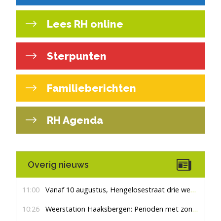
Lees RH online
Sterpunten
Familieberichten
RH Agenda
Overig nieuws
11:00
Vanaf 10 augustus, Hengelosestraat drie weken dicht voor doorgaand verkeer
10:26
Weerstation Haaksbergen: Perioden met zon en droog