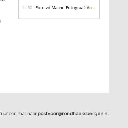
14:50
Foto vd Maand Fotograaf: Anna Jalving
s
uur een mail naar
postvoor@rondhaaksbergen.nl