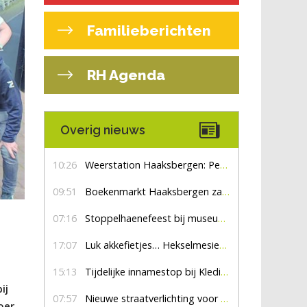
Familieberichten
RH Agenda
Overig nieuws
10:26
Weerstation Haaksbergen: Perioden met zon en droog
09:51
Boekenmarkt Haaksbergen zaterdag 8 augustus, marktplein Haaksbergen
07:16
Stoppelhaenefeest bij museum De Lebbenbrugge
17:07
Luk akkefietjes… HekselmesienHarry
15:13
Tijdelijke innamestop bij Kledingbank Stefania
ij
07:57
Nieuwe straatverlichting voor De Veldmaat en De Pas
oer