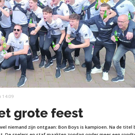
 14:09
et grote feest
l niemand zijn ontgaan: Bon Boys is kampioen. Na de titel b
st. De spelers en staf maakten zondag onder meer een rondt