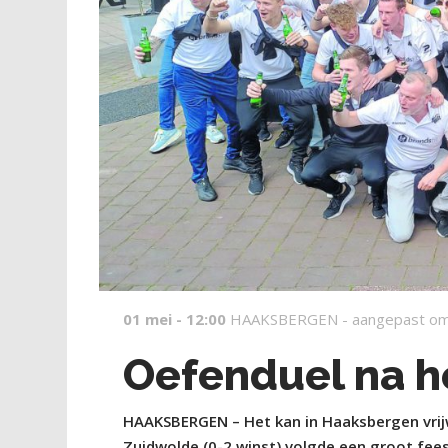
01 mei - 12:00
HAAKSBERGEN -
aangepast om
Oefenduel na h
HAAKSBERGEN – Het kan in Haaksbergen vrijwe
Zuidwolde (0-2 winst) volgde een groot fee