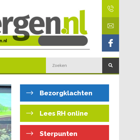
Bezorgklachten
Lees RH online
Sterpunten