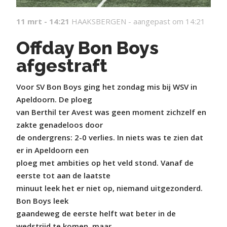
11 mrt - 14:21
HAAKSBERGEN -
aangepast om 14:21
Offday Bon Boys
afgestraft
Voor SV Bon Boys ging het zondag mis bij WSV in
Apeldoorn. De ploeg
van Berthil ter Avest was geen moment zichzelf en
zakte genadeloos door
de ondergrens: 2-0 verlies. In niets was te zien dat
er in Apeldoorn een
ploeg met ambities op het veld stond. Vanaf de
eerste tot aan de laatste
minuut leek het er niet op, niemand uitgezonderd.
Bon Boys leek
gaandeweg de eerste helft wat beter in de
wedstrijd te komen, maar