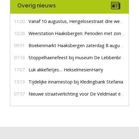
Overig nieuws
11:00
Vanaf 10 augustus, Hengelosestraat drie weken dicht voor doorgaand verkeer
10:26
Weerstation Haaksbergen: Perioden met zon en droog
09:51
Boekenmarkt Haaksbergen zaterdag 8 augustus, marktplein Haaksbergen
07:16
Stoppelhaenefeest bij museum De Lebbenbrugge
17:07
Luk akkefietjes… HekselmesienHarry
15:13
Tijdelijke innamestop bij Kledingbank Stefania
07:57
Nieuwe straatverlichting voor De Veldmaat en De Pas