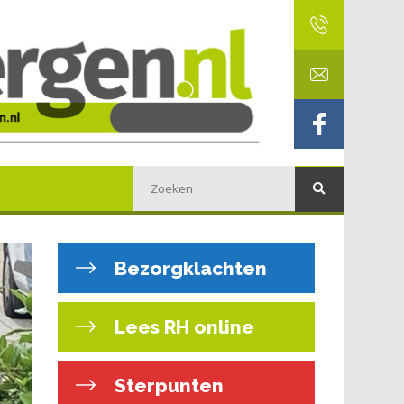
Bezorgklachten
Lees RH online
Sterpunten