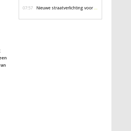
07:57
Nieuwe straatverlichting voor De Veldmaat en De Pas
g
een
van
s