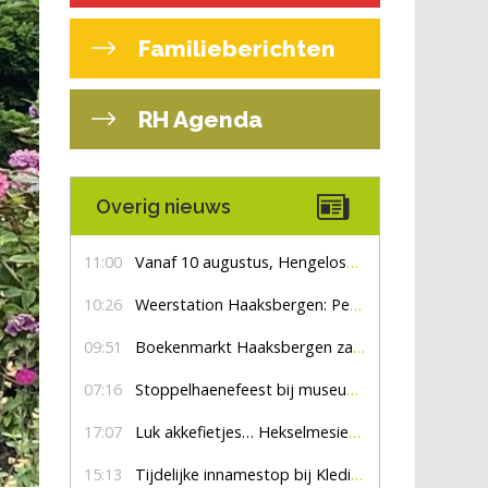
Familieberichten
RH Agenda
Overig nieuws
11:00
Vanaf 10 augustus, Hengelosestraat drie weken dicht voor doorgaand verkeer
10:26
Weerstation Haaksbergen: Perioden met zon en droog
09:51
Boekenmarkt Haaksbergen zaterdag 8 augustus, marktplein Haaksbergen
07:16
Stoppelhaenefeest bij museum De Lebbenbrugge
17:07
Luk akkefietjes… HekselmesienHarry
15:13
Tijdelijke innamestop bij Kledingbank Stefania