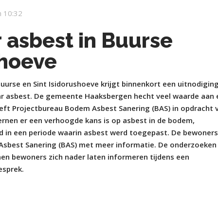
 10:32
 asbest in Buurse
shoeve
urse en Sint Isidorushoeve krijgt binnenkort een uitnodigin
ar asbest. De gemeente Haaksbergen hecht veel waarde aan 
eft Projectbureau Bodem Asbest Sanering (BAS) in opdracht 
rnen er een verhoogde kans is op asbest in de bodem,
d in een periode waarin asbest werd toegepast. De bewoner
Asbest Sanering (BAS) met meer informatie. De onderzoeken
en bewoners zich nader laten informeren tijdens een
gesprek.