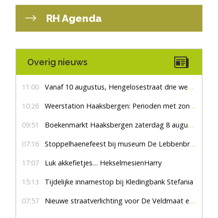
RH Agenda
Overig nieuws
11:00
Vanaf 10 augustus, Hengelosestraat drie weken dicht voor doorgaand verkeer
10:26
Weerstation Haaksbergen: Perioden met zon en droog
09:51
Boekenmarkt Haaksbergen zaterdag 8 augustus, marktplein Haaksbergen
07:16
Stoppelhaenefeest bij museum De Lebbenbrugge
17:07
Luk akkefietjes… HekselmesienHarry
15:13
Tijdelijke innamestop bij Kledingbank Stefania
07:57
Nieuwe straatverlichting voor De Veldmaat en De Pas