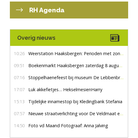
RH Agenda
Overig nieuws
10:26
Weerstation Haaksbergen: Perioden met zon en droog
09:51
Boekenmarkt Haaksbergen zaterdag 8 augustus, marktplein Haaksbergen
07:16
Stoppelhaenefeest bij museum De Lebbenbrugge
17:07
Luk akkefietjes… HekselmesienHarry
15:13
Tijdelijke innamestop bij Kledingbank Stefania
07:57
Nieuwe straatverlichting voor De Veldmaat en De Pas
14:50
Foto vd Maand Fotograaf: Anna Jalving