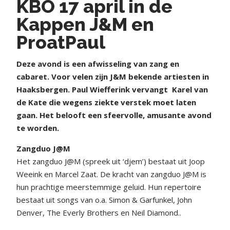
KBO 17 april in de
Kappen J&M en
ProatPaul
D
eze avond is een afwisseling van zang en
cabaret. Voor velen zijn J&M bekende artiesten in
Haaksbergen. Paul Wiefferink vervangt
Karel van
de Kate die wegens ziekte verstek moet laten
gaan. Het belooft een sfeervolle, amusante avond
te worden.
Zangduo J@M
Het zangduo J@M (spreek uit ‘djem’) bestaat uit Joop
Weeink en Marcel Zaat.
De kracht van zangduo J@M is
hun prachtige meerstemmige geluid. Hun repertoire
bestaat uit songs van o.a. Simon & Garfunkel, John
Denver, The Everly Brothers en Neil Diamond..