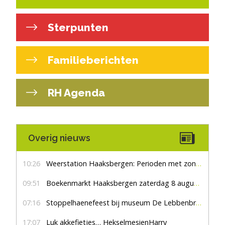
Sterpunten
Familieberichten
RH Agenda
Overig nieuws
10:26
Weerstation Haaksbergen: Perioden met zon en droog
09:51
Boekenmarkt Haaksbergen zaterdag 8 augustus, marktplein Haaksbergen
07:16
Stoppelhaenefeest bij museum De Lebbenbrugge
17:07
Luk akkefietjes… HekselmesienHarry