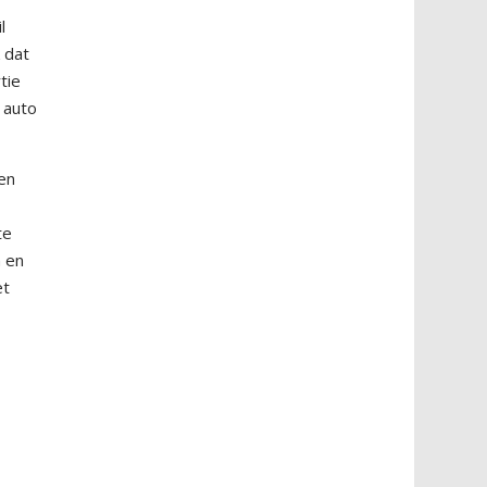
l
 dat
tie
 auto
en
te
n en
et