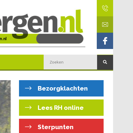
Bezorgklachten
Lees RH online
Sterpunten