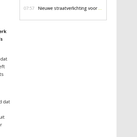
07:57
Nieuwe straatverlichting voor De Veldmaat en De Pas
erk
’s
 dat
eft
ts
d dat
uit
r