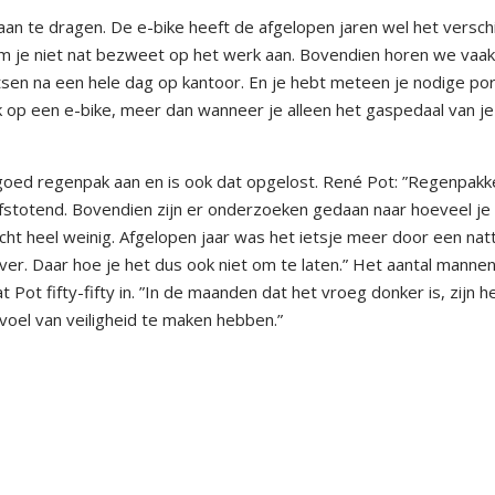
an te dragen. De e-bike heeft de afgelopen jaren wel het verschi
om je niet nat bezweet op het werk aan. Bovendien horen we vaak
etsen na een hele dag op kantoor. En je hebt meteen je nodige por
op een e-bike, meer dan wanneer je alleen het gaspedaal van je
 goed regenpak aan en is ook dat opgelost. René Pot: ”Regenpakk
erafstotend. Bovendien zijn er onderzoeken gedaan naar hoeveel je
s echt heel weinig. Afgelopen jaar was het ietsje meer door een nat
ver. Daar hoe je het dus ook niet om te laten.” Het aantal manne
Pot fifty-fifty in. ”In de maanden dat het vroeg donker is, zijn h
oel van veiligheid te maken hebben.”