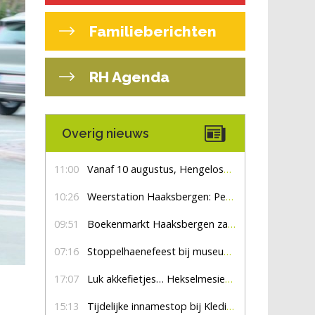
Familieberichten
RH Agenda
Overig nieuws
11:00
Vanaf 10 augustus, Hengelosestraat drie weken dicht voor doorgaand verkeer
10:26
Weerstation Haaksbergen: Perioden met zon en droog
09:51
Boekenmarkt Haaksbergen zaterdag 8 augustus, marktplein Haaksbergen
07:16
Stoppelhaenefeest bij museum De Lebbenbrugge
17:07
Luk akkefietjes… HekselmesienHarry
15:13
Tijdelijke innamestop bij Kledingbank Stefania