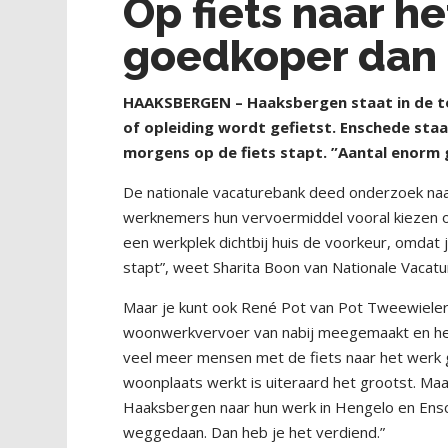
Op fiets naar h
goedkoper dan 
HAAKSBERGEN – Haaksbergen staat in de to
of opleiding wordt gefietst. Enschede sta
morgens op de fiets stapt. ”Aantal enorm 
De nationale vacaturebank deed onderzoek naar
werknemers hun vervoermiddel vooral kiezen o
een werkplek dichtbij huis de voorkeur, omdat j
stapt”, weet Sharita Boon van Nationale Vacatu
Maar je kunt ook René Pot van Pot Tweewielers 
woonwerkvervoer van nabij meegemaakt en herk
veel meer mensen met de fiets naar het werk 
woonplaats werkt is uiteraard het grootst. Maa
Haaksbergen naar hun werk in Hengelo en Ensc
weggedaan. Dan heb je het verdiend.”