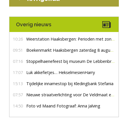
Overig nieuws
10:26
Weerstation Haaksbergen: Perioden met zon en droog
09:51
Boekenmarkt Haaksbergen zaterdag 8 augustus, marktplein Haaksbergen
07:16
Stoppelhaenefeest bij museum De Lebbenbrugge
17:07
Luk akkefietjes… HekselmesienHarry
15:13
Tijdelijke innamestop bij Kledingbank Stefania
07:57
Nieuwe straatverlichting voor De Veldmaat en De Pas
14:50
Foto vd Maand Fotograaf: Anna Jalving