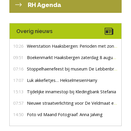
RH Agenda
Overig nieuws
10:26
Weerstation Haaksbergen: Perioden met zon en droog
09:51
Boekenmarkt Haaksbergen zaterdag 8 augustus, marktplein Haaksbergen
07:16
Stoppelhaenefeest bij museum De Lebbenbrugge
17:07
Luk akkefietjes… HekselmesienHarry
15:13
Tijdelijke innamestop bij Kledingbank Stefania
07:57
Nieuwe straatverlichting voor De Veldmaat en De Pas
14:50
Foto vd Maand Fotograaf: Anna Jalving