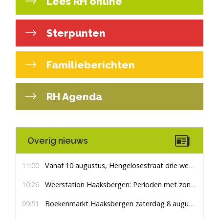
Lees RH online
Sterpunten
Familieberichten
RH Agenda
Overig nieuws
11:00
Vanaf 10 augustus, Hengelosestraat drie weken dicht voor doorgaand verkeer
10:26
Weerstation Haaksbergen: Perioden met zon en droog
09:51
Boekenmarkt Haaksbergen zaterdag 8 augustus, marktplein Haaksbergen