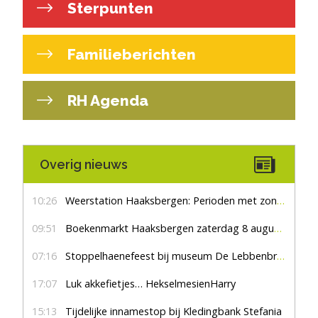
Sterpunten
Familieberichten
RH Agenda
Overig nieuws
10:26
Weerstation Haaksbergen: Perioden met zon en droog
09:51
Boekenmarkt Haaksbergen zaterdag 8 augustus, marktplein Haaksbergen
07:16
Stoppelhaenefeest bij museum De Lebbenbrugge
17:07
Luk akkefietjes… HekselmesienHarry
15:13
Tijdelijke innamestop bij Kledingbank Stefania