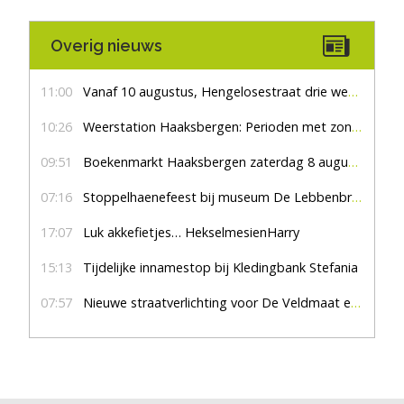
Overig nieuws
11:00
Vanaf 10 augustus, Hengelosestraat drie weken dicht voor doorgaand verkeer
10:26
Weerstation Haaksbergen: Perioden met zon en droog
09:51
Boekenmarkt Haaksbergen zaterdag 8 augustus, marktplein Haaksbergen
07:16
Stoppelhaenefeest bij museum De Lebbenbrugge
17:07
Luk akkefietjes… HekselmesienHarry
15:13
Tijdelijke innamestop bij Kledingbank Stefania
07:57
Nieuwe straatverlichting voor De Veldmaat en De Pas