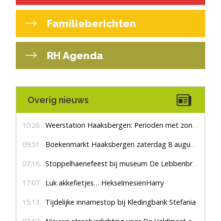
Familieberichten
RH Agenda
Overig nieuws
10:26
Weerstation Haaksbergen: Perioden met zon en droog
09:51
Boekenmarkt Haaksbergen zaterdag 8 augustus, marktplein Haaksbergen
07:16
Stoppelhaenefeest bij museum De Lebbenbrugge
17:07
Luk akkefietjes… HekselmesienHarry
15:13
Tijdelijke innamestop bij Kledingbank Stefania