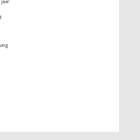
 jaar
d.
ving