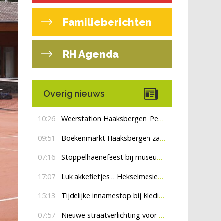
Familieberichten
RH Agenda
Overig nieuws
10:26
Weerstation Haaksbergen: Perioden met zon en droog
09:51
Boekenmarkt Haaksbergen zaterdag 8 augustus, marktplein Haaksbergen
07:16
Stoppelhaenefeest bij museum De Lebbenbrugge
17:07
Luk akkefietjes… HekselmesienHarry
15:13
Tijdelijke innamestop bij Kledingbank Stefania
07:57
Nieuwe straatverlichting voor De Veldmaat en De Pas