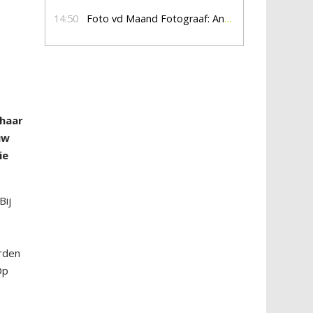
14:50
Foto vd Maand Fotograaf: Anna Jalving
 haar
uw
ie
Bij
orden
Op