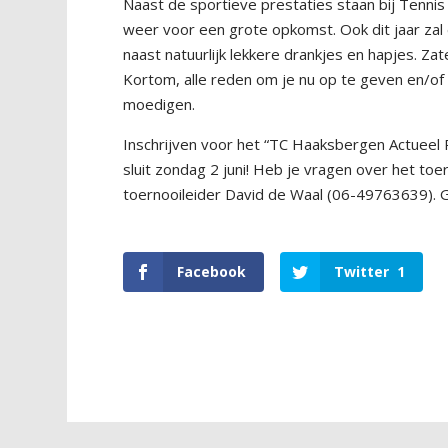
Naast de sportieve prestaties staan bij Tennis
weer voor een grote opkomst. Ook dit jaar zal
naast natuurlijk lekkere drankjes en hapjes. Za
Kortom, alle reden om je nu op te geven en/of
moedigen.
Inschrijven voor het “TC Haaksbergen Actueel R
sluit zondag 2 juni! Heb je vragen over het to
toernooileider David de Waal (06-49763639). G
Facebook
Twitter
1