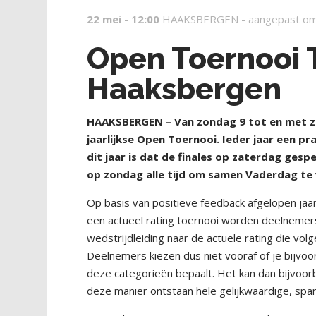
22 mei - 12:00
HAAKSBERGEN -
aangepast om
Open Toernooi 
Haaksbergen
HAAKSBERGEN – Van zondag 9 tot en met za
jaarlijkse Open Toernooi. Ieder jaar een p
dit jaar is dat de finales op zaterdag ge
op zondag alle tijd om samen Vaderdag te 
Op basis van positieve feedback afgelopen jaar 
een actueel rating toernooi worden deelnemers 
wedstrijdleiding naar de actuele rating die vo
Deelnemers kiezen dus niet vooraf of je bijvoo
deze categorieën bepaalt. Het kan dan bijvoorb
deze manier ontstaan hele gelijkwaardige, spa