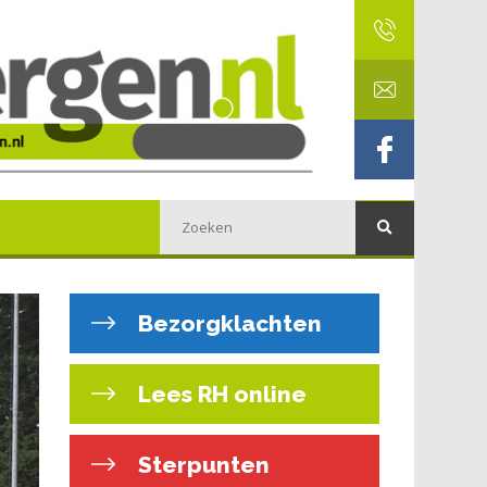
Bezorgklachten
Lees RH online
Sterpunten