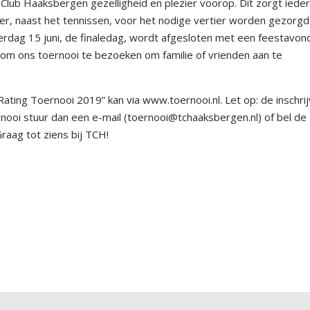
 Club Haaksbergen gezelligheid en plezier voorop. Dit zorgt ieder
 er, naast het tennissen, voor het nodige vertier worden gezorgd
terdag 15 juni, de finaledag, wordt afgesloten met een feestavon
 om ons toernooi te bezoeken om familie of vrienden aan te
ating Toernooi 2019” kan via www.toernooi.nl. Let op: de inschrij
ernooi stuur dan een e-mail (toernooi@tchaaksbergen.nl) of bel de
raag tot ziens bij TCH!