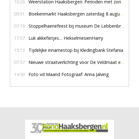
10:26
Weerstation Haaksbergen: Perioden met zon en droog
09:51
Boekenmarkt Haaksbergen zaterdag 8 augustus, marktplein Haaksbergen
07:16
Stoppelhaenefeest bij museum De Lebbenbrugge
17:07
Luk akkefietjes… HekselmesienHarry
15:13
Tijdelijke innamestop bij Kledingbank Stefania
07:57
Nieuwe straatverlichting voor De Veldmaat en De Pas
14:50
Foto vd Maand Fotograaf: Anna Jalving